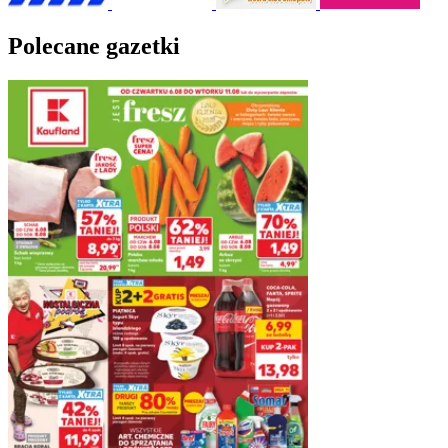
Polecane gazetki