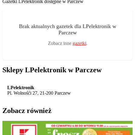
Gazetki LPelektronik dostępne w Parczew
Brak aktualnych gazetek dla LPelektronik w
Parczew
Zobacz inne
gazetki
.
Sklepy LPelektronik w Parczew
LPelektronik
Pl. Wolnośći 27, 21-200 Parczew
Zobacz również