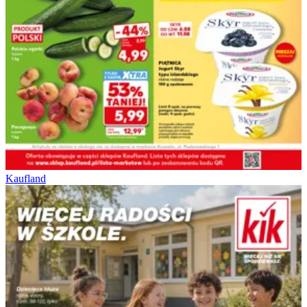
Kaufland