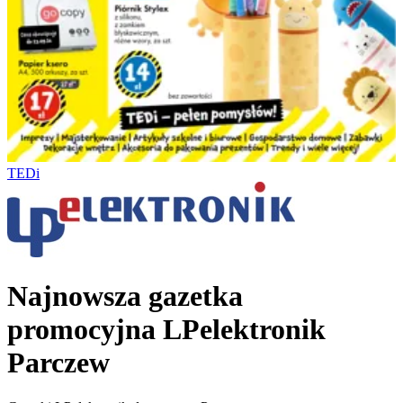
TEDi
Najnowsza gazetka
promocyjna LPelektronik
Parczew