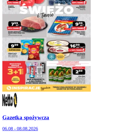
Gazetka spożywcza
06.08 - 08.08.2026