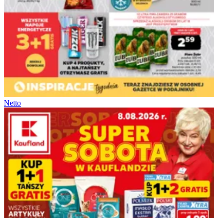
Netto