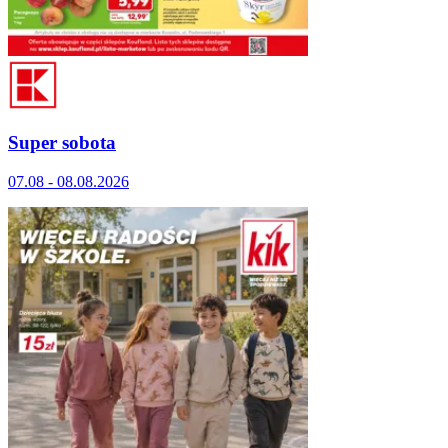
Super sobota
07.08 - 08.08.2026