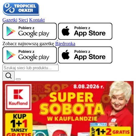
Gazetki
Sieci
Kontakt
Zobacz najnowszą gazetkę
Biedronka