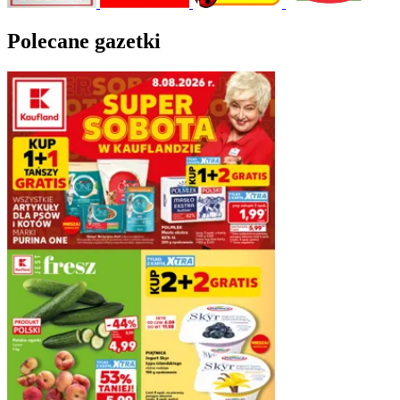
Polecane gazetki