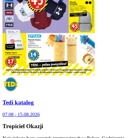
Tedi katalog
07.08 - 15.08.2026
Tropiciel Okazji