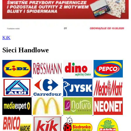
KiK
Sieci Handlowe