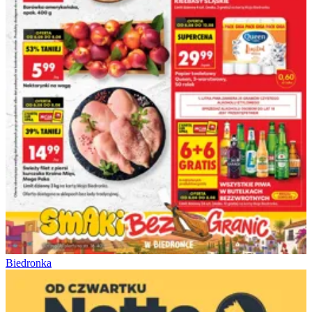
Biedronka