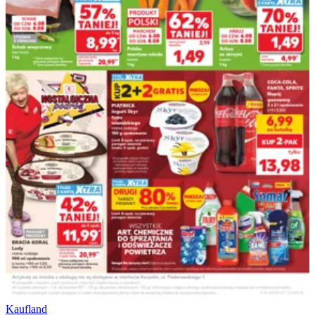
Kaufland