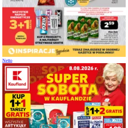
Netto