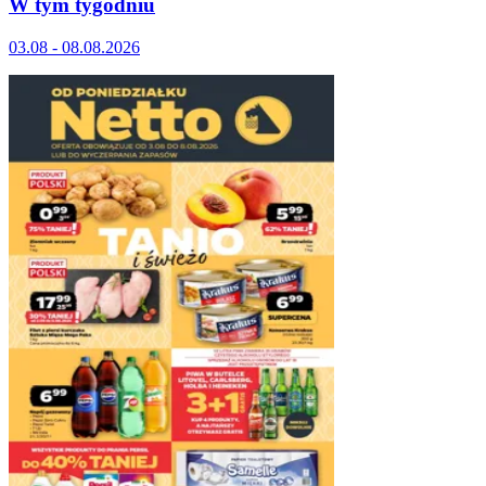
W tym tygodniu
03.08 - 08.08.2026