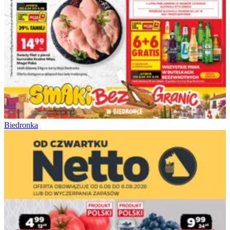
Biedronka