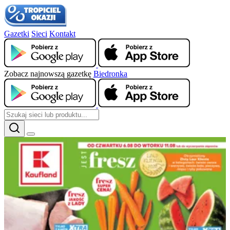
Gazetki
Sieci
Kontakt
Zobacz najnowszą gazetkę
Biedronka