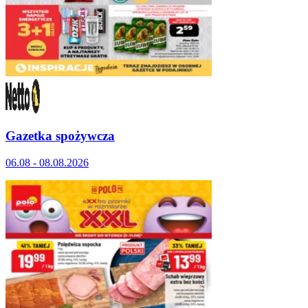
Gazetka spożywcza
06.08 - 08.08.2026