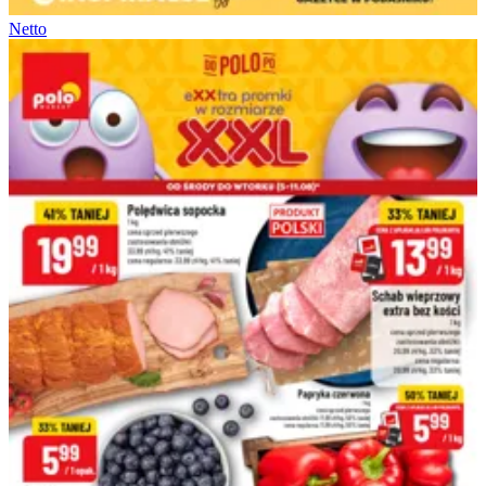
Netto