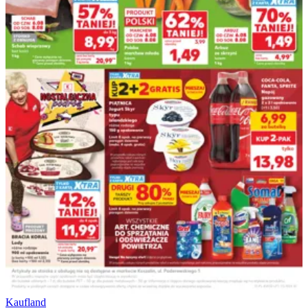
Kaufland