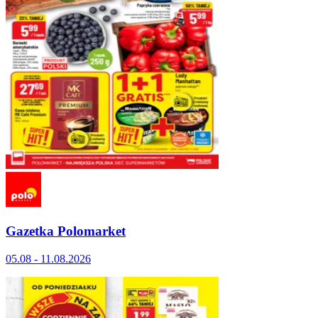
Gazetka Polomarket
05.08 - 11.08.2026