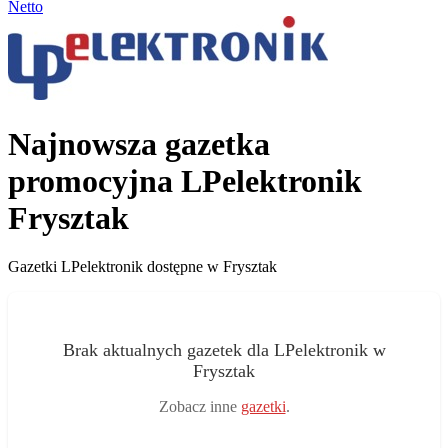
Netto
Najnowsza gazetka
promocyjna LPelektronik
Frysztak
Gazetki LPelektronik dostępne w Frysztak
Brak aktualnych gazetek dla LPelektronik w
Frysztak
Zobacz inne
gazetki
.