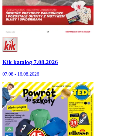
Kik katalog 7.08.2026
07.08 - 16.08.2026