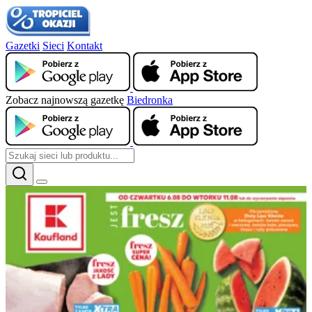
Gazetki
Sieci
Kontakt
Zobacz najnowszą gazetkę
Biedronka