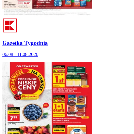
Gazetka Tygodnia
06.08 - 11.08.2026