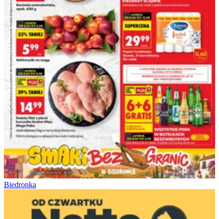
Biedronka