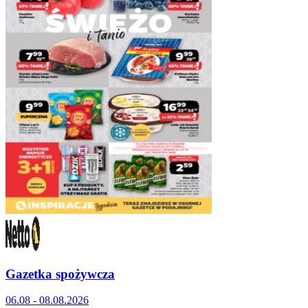
Gazetka spożywcza
06.08 - 08.08.2026