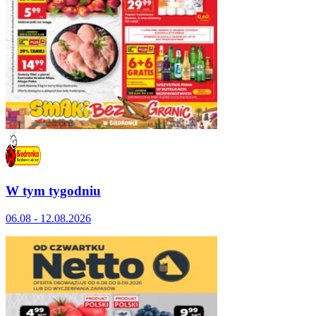
W tym tygodniu
06.08 - 12.08.2026